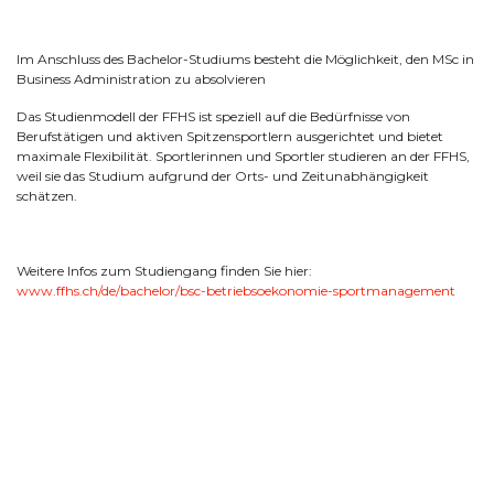
Im Anschluss des Bachelor-Studiums besteht die Möglichkeit, den MSc in
Business Administration zu absolvieren
Das Studienmodell der FFHS ist speziell auf die Bedürfnisse von
Berufstätigen und aktiven Spitzensportlern ausgerichtet und bietet
maximale Flexibilität. Sportlerinnen und Sportler studieren an der FFHS,
weil sie das Studium aufgrund der Orts- und Zeitunabhängigkeit
schätzen.
Weitere Infos zum Studiengang finden Sie hier:
www.ffhs.ch/de/bachelor/bsc-betriebsoekonomie-sportmanagement