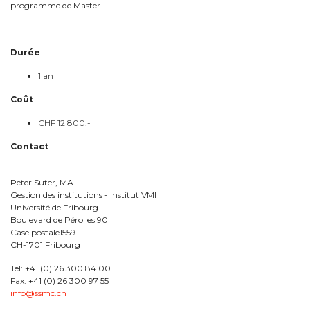
programme de Master.
Durée
1 an
Coût
CHF 12'800.-
Contact
Peter Suter, MA
Gestion des institutions - Institut VMI
Université de Fribourg
Boulevard de Pérolles 90
Case postale1559
CH-1701 Fribourg
Tel: +41 (0) 26 300 84 00
Fax: +41 (0) 26 300 97 55
info@ssmc.ch