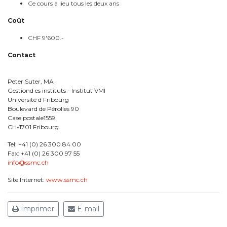
Ce cours a lieu tous les deux ans
Coût
CHF 9'600.-
Contact
Peter Suter, MA
Gestiond es instituts - Institut VMI
Université d Fribourg
Boulevard de Pérolles 90
Case postale1559
CH-1701 Fribourg
Tel: +41 (0) 26 300 84 00
Fax: +41 (0) 26 300 97 55
info@ssmc.ch
Site Internet:
www.ssmc.ch
Imprimer
E-mail