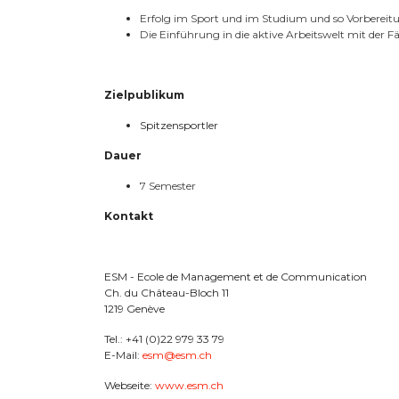
Erfolg im Sport und im Studium und so Vorbereitun
Die Einführung in die aktive Arbeitswelt mit der 
Zielpublikum
Spitzensportler
Dauer
7 Semester
Kontakt
ESM - Ecole de Management et de Communication
Ch. du Château-Bloch 11
1219 Genève
Tel.: +41 (0)22 979 33 79
E-Mail:
esm@esm.ch
Webseite:
www.esm.ch