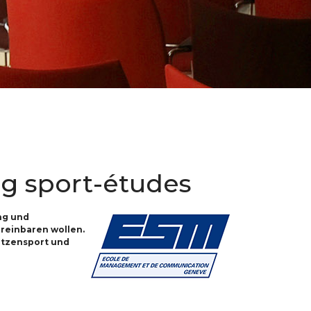
g sport-études
ng und
ereinbaren wollen.
itzensport und