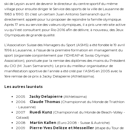
ski de Leysin avant de devenir le directeur du centre sportif du même
village pour ensuite diriger le Service des sports de la ville de Lausanne de
1983 à 1990. Et c'est un certain Juan Antonio Samaranch qui l'a
directement appelé pour lui proposer de rejoindre la famille olympique.
Après 17 ans au service des valeurs olympiques, il a pris une retraite active
vu qu'il est consultant pour Rio 2016 afin de délivre, à nouveau, des Jeux
Olympiques de grande qualité.
L’Association Suisse des Managers du Sport (ASMS) a été fondée le 19 avril
1996 à Lausanne, à l'issue de la première formation en management du
sport (organisée conjointement par l'IDHEAP et Swiss Olympic
Association), ponctuée par la remise des diplômes des mains du Président
du CIO (M. Juan Samaranch). Le prix du meilleur organisateur de
manifestation sportive de l’année a été créé par l’ASMS en 2005 avec la
1ère remise de ce prix à Jacky Delapierre (Athletissima).
Les autres lauréats
2005
Jacky Delapierre
(Athletissima)
2006
Claude Thomas
(Championnat du Monde de Triathlon
- Lausanne)
2007
Ruedi Kunz
(Championnat du Monde de Beach-Volley -
Gstaad)
2008
Martin Kallen
(Euro 2008 - Suisse & Autriche)
2009
Pierre-Yves Delèze et Messeiller
(étape du Tour de