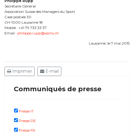
Philippe Rupp
Secrétaire Général
Association Suisse des Managers du Sport
Case postale 30
CH-1000 Lausanne 18
Mobile : +41 79 733 33 37
Email :
philippe.rupp@asms.ch
Lausanne, le 7 mai 2015
Imprimer
E-mail
Communiqués de presse
Presse IT
Presse DE
Presse FR