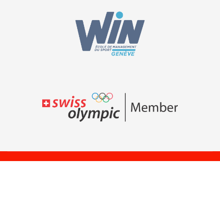
© Swiss Sport
Swiss Sport
Managers, all
Managers
rights reserved.
1000 Lausanne
Impressum
Suisse