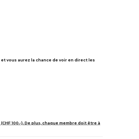
t vous aurez la chance de voir en direct les
n (CHF 100.-). De plus, chaque membre doit être à