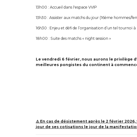
13h00 : Accueil dans l'espace VVIP
13h30 : Assister aux matchs du jour (16ème hommes/f
16h30 : Enjeu et défi de l’organisation d’un tel tournoi 
18h00 : Suite des matchs « night session »
Le vendredi 6 février, nous aurons le privilège
meilleures pongistes du continent à commencer 
⚠️ En cas de désistement après le 2 février 2026,
jour de ses cotisations le jour de la manifestatio