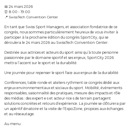
📅 24 mars 2026
⏰ 8:00 - 19:00
📍
SwissTech Convention Center
En tant que Swiss Sport Managers, et association fondatrice de ce
congrès, nous sommes particulièrement heureux de vous inviter à
participer à la prochaine édition du congrès SportCity, qui se
déroulera le 24 mars 2026 au SwissTech Convention Center.
Destinée aux actrices et acteurs du sport ainsi qu’à toute personne
passionnée par le domaine sportif et ses enjeux, SportCity 2026
mettra l’accent sur le sport et la durabilité.
Une journée pour repenser le sport face aux enjeux de la durabilité
Conférences, table ronde et ateliers rythment ce congrès dédié aux
enjeux environnementaux et sociaux du sport. Mobilité, événements
responsables, saisonnalité des pratiques, mesure des impacts et rôle
des médias : des expert·e·s et acteur·rice·s de terrain partagent
solutions concrètes et retours d’expérience. La journée se clôturera par
un apéritif dinatoire et la visite de l’ExpoZone, propices aux échanges
et au réseautage.
Au menu :