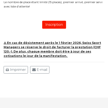
Le nombre de place étant limité (15 places), premier arrivé, premier servi
avec liste d'attente!
⚠️ En cas de désistement après le 1 février 2026, Swiss Sport
Managers se réserve le droit de facturer la prestation (CHF
120.-). De plus, chaque membre doit être à jour de ses
cotisations le jour de la manifestation.
Imprimer
E-mail